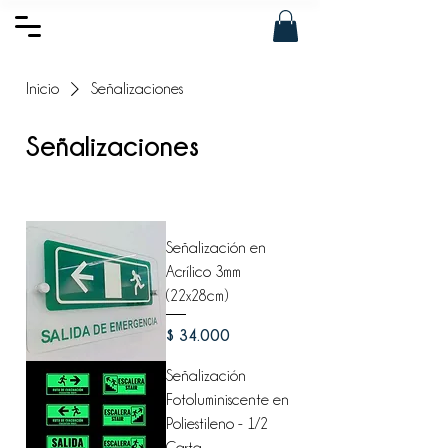
Inicio
Señalizaciones
Señalizaciones
Filtrar y ordenar
Señalización en
Acrílico 3mm
(22x28cm)
Precio
$ 34.000
Señalización
Fotoluminiscente en
Poliestileno - 1/2
Carta