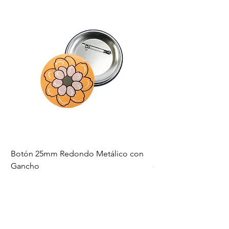
Botón 25mm Redondo Metálico con
Botón 65mm Redond
Gancho
Precio
$ 3.500
Precio
$ 3.500