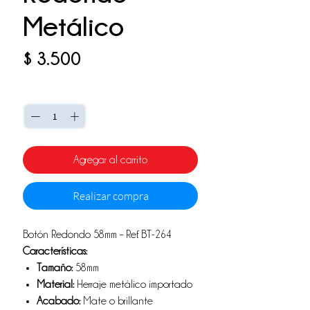
Metálico
Precio
$ 3.500
Cantidad
*
Agregar al carrito
Realizar compra
Botón Redondo 58mm – Ref. BT-264
Características:
Tamaño:
58mm
Material:
Herraje metálico importado
Acabado:
Mate o brillante