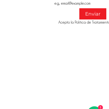
Enviar
Acepto la Política de Tratamient
@gmail.co
Califí
1