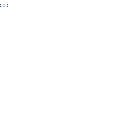
io
.000