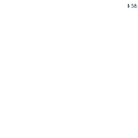
Prec
$ 58