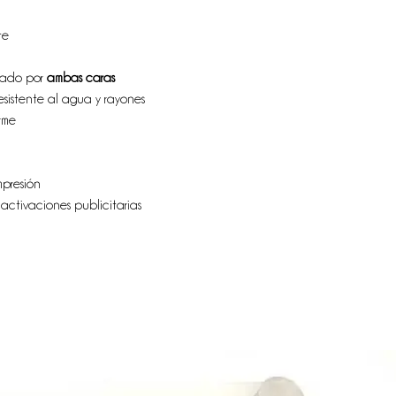
te
ficado por
ambas caras
resistente al agua y rayones
rme
mpresión
activaciones publicitarias