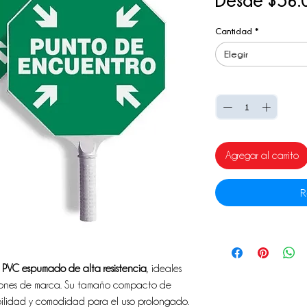
Desde
$56.
Cantidad
*
Elegir
Cantidad
*
Agregar al carrito
R
n
PVC espumado de alta resistencia
, ideales
iones de marca. Su tamaño compacto de
bilidad y comodidad para el uso prolongado.