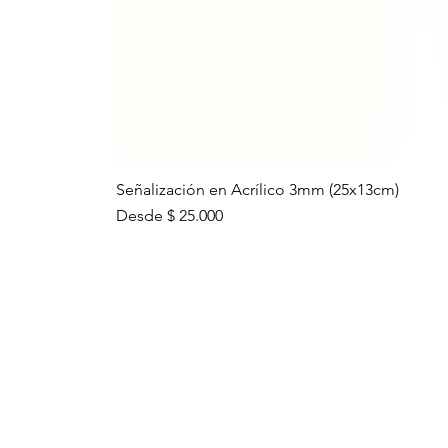
Señalización en Acrílico 3mm (25x13cm)
Precio de oferta
Desde
$ 25.000
ENLACES IMPO
Preguntas
frecuentes