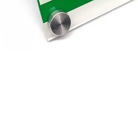
Vista rápida
RTANTES
NUESTRAS SEDE
Pepe Sierra
Cra 19 # 114A - 20