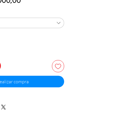
000,00
de
oferta
ealizar compra