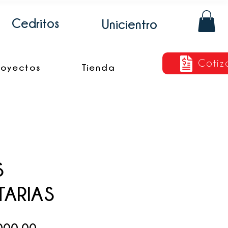
Cedritos
Unicientro
Cotiz
royectos
Tienda
S
TARIAS
Precio