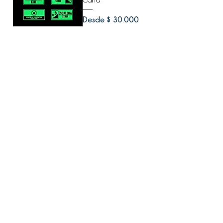
Precio de oferta
Desde
$ 30.000