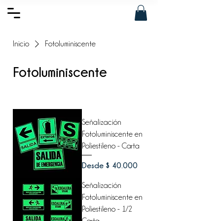
Inicio
Fotoluminiscente
Fotoluminiscente
Filtrar y ordenar
Señalización
Fotoluminiscente en
Poliestileno - Carta
Precio de oferta
Desde
$ 40.000
Señalización
Fotoluminiscente en
Poliestileno - 1/2
Carta