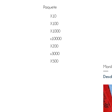
Paquete
X10
X100
X1000
x10000
X200
x3000
X500
Manil
Prec
Des