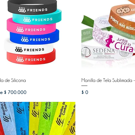
la de Silicona
Manilla de Tela Sublimada -
io de oferta
Precio
de
$ 700.000
$ 0