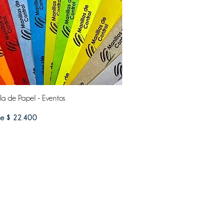
la de Papel - Eventos
io de oferta
de
$ 22.400