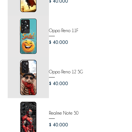
Precio
$ 40.000
Oppo Reno 11F
Precio
$ 40.000
Oppo Reno 12 5G
Precio
$ 40.000
Realme Note 50
Precio
$ 40.000