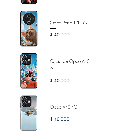
Oppo Reno 12F 5G
Precio
$ 40.000
Copia de Oppo A40
4G
Precio
$ 40.000
Oppo A40 4G
Precio
$ 40.000