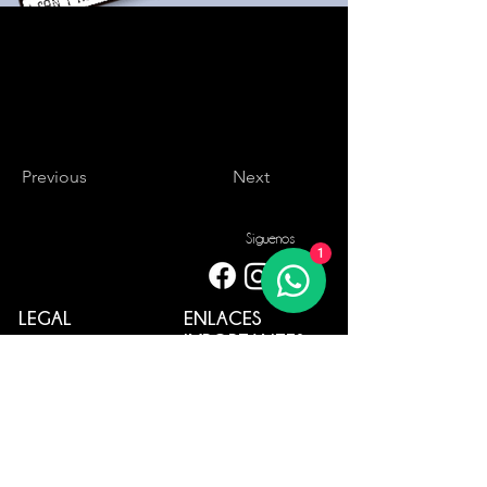
Previous
Next
Siguenos
1
LEGAL
ENLACES
IMPORTANTES
Clientes corporativos
Diséñalo tu mismo
Confidencialidad
Politica de Privacidad
Impresión Express
Terminos y Condiciones
Cotizaciones
Proteccion al consumidor
Servicios