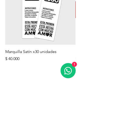
Marquilla Satín x30 unidades
Sombrillas - estampa
Precio
Precio
$ 40.000
$ 56.000
1