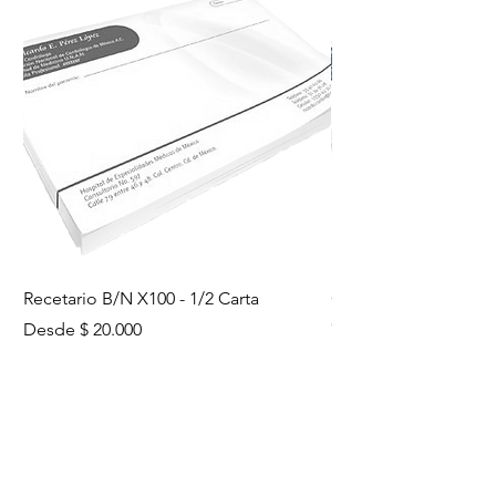
Recetario B/N X100 - 1/2 Carta
Copia de Recetario C
Carta
Precio de oferta
Desde
$ 20.000
Precio de oferta
Desde