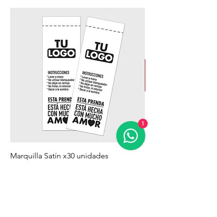
1
Marquilla Satín x30 unidades
Sombrillas - estampa
Precio
Precio
$ 40.000
$ 56.000