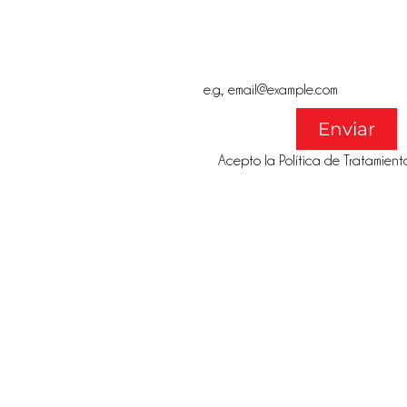
Email
*
Enviar
Acepto la Política de Tratamient
@gmail.co