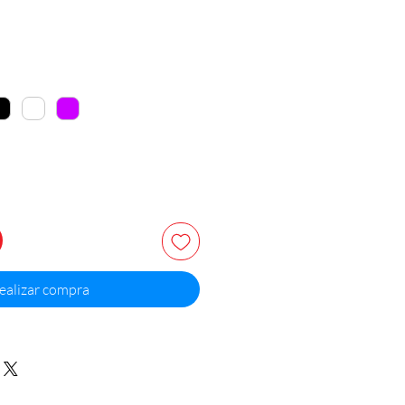
cio
ealizar compra