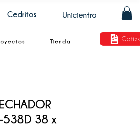
Cedritos
Unicientro
Cotiz
royectos
Tienda
FECHADOR
-538D 38 x