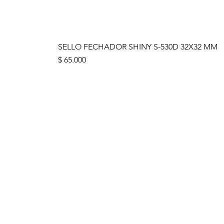
SELLO FECHADOR SHINY S-530D 32X32 MM
Precio
$ 65.000
ENLACES IMPO
Preguntas
frecuentes
Clientes corporativos
AGO