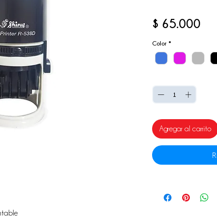
Pre
$ 65.000
Color
*
Cantidad
*
Agregar al carrito
R
ntable