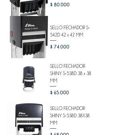
Precio
$ 80.000
SELLO FECHADOR S-
542D 42 x 42 MM
Precio
$ 74.000
SELLO FECHADOR
SHINY S-538D 38 x 38
MM
Precio
$ 65.000
SELLO FECHADOR
SHINY S-538D 38X38
MM
Precio
$ 68.000