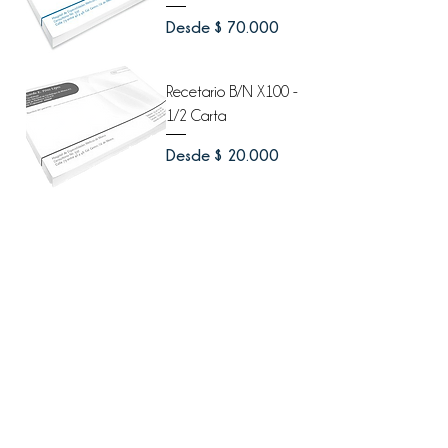
Precio de oferta
Desde
$ 70.000
Recetario B/N X100 -
1/2 Carta
Precio de oferta
Desde
$ 20.000