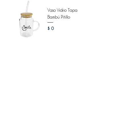
Vaso Vidrio Tapa
Bambú Pitillo
Precio
$ 0