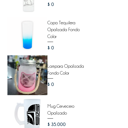
Precio
$ 0
Copa Tequilera
Opalizada Fondo
Color
Precio
$ 0
Lampara Opalizada
Fondo Color
Precio
$ 0
Mug Cervecero
Opalizado
Precio
$ 35.000