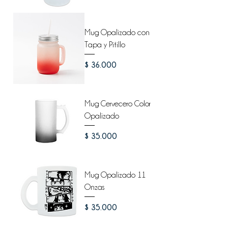
Mug Opalizado con
Tapa y Pitillo
Precio
$ 36.000
Mug Cervecero Color
Opalizado
Precio
$ 35.000
Mug Opalizado 11
Onzas
Precio
$ 35.000