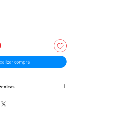
ealizar compra
écnicas
do (transparente o esmerilado)
rox. 473 ml)
 cm diámetro aprox.
Sublimación
Grabado láser o vinilo