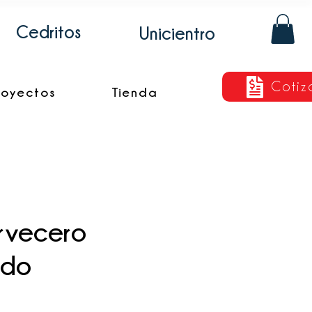
Cedritos
Unicientro
Cotiz
royectos
Tienda
rvecero
ado
cio