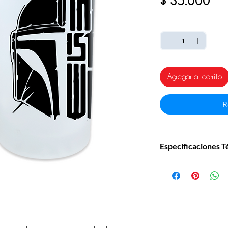
$ 35.000
Cantidad
*
Agregar al carrito
R
Especificaciones T
Material:
Vidrio templa
Capacidad:
16 oz (ap
Tamaño:
15 cm alto x 8
Técnica de impresión:
Vidrio esmerilado:
Vidrio transparente: