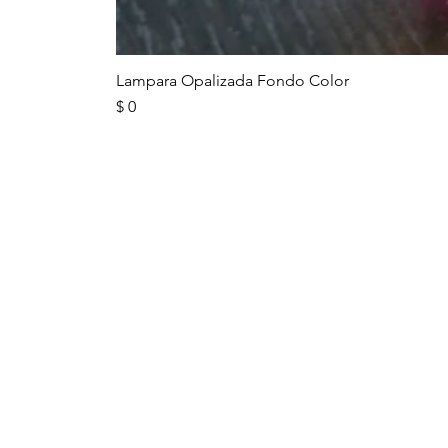
Lampara Opalizada Fondo Color
Precio
$ 0
ENLACES IMPO
Preguntas
frecuentes
Clientes corporativos
AGO