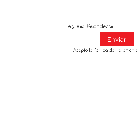
Email
*
Enviar
Acepto la Política de Tratamient
@gmail.co