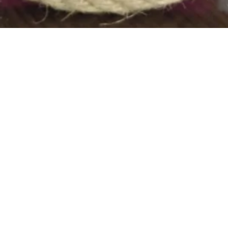
Vista rápida
RTANTES
NUESTRAS SEDE
Pepe Sierra
Cra 19 # 114A - 20
317 550 5601
360publicidad114@