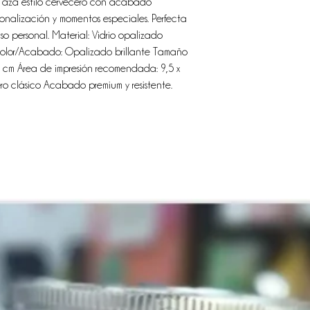
Apto para bebidas frí
Taza estilo cervecero con acabado
Cuidados:
Lavar a mano
sonalización y momentos especiales. Perfecta
uso personal. Material: Vidrio opalizado
Color/Acabado: Opalizado brillante Tamaño
8 cm Área de impresión recomendada: 9,5 x
ero clásico Acabado premium y resistente.