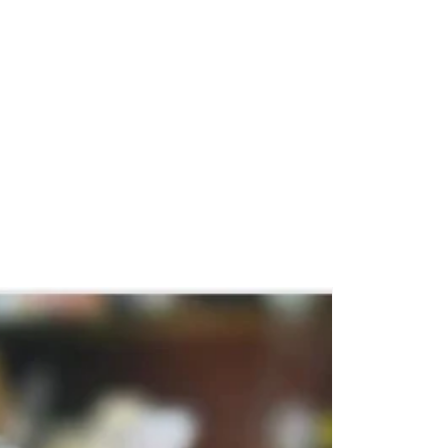
as
, no apto para microondas ni lavavajillas