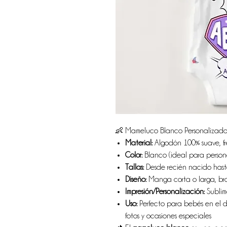
👶 Mameluco Blanco Personalizad
Material:
Algodón 100% suave, fr
Color:
Blanco (ideal para person
Tallas:
Desde recién nacido hast
Diseño:
Manga corta o larga, broc
Impresión/Personalización:
Sublima
Uso:
Perfecto para bebés en el dí
fotos y ocasiones especiales