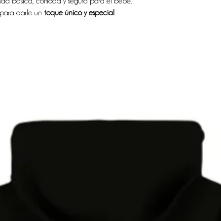
da básica, cómoda y segura para el bebé,
 para darle un
toque único y especial
.