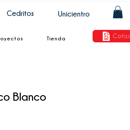
Cedritos
Unicientro
Cotiz
royectos
Tienda
co Blanco
cio