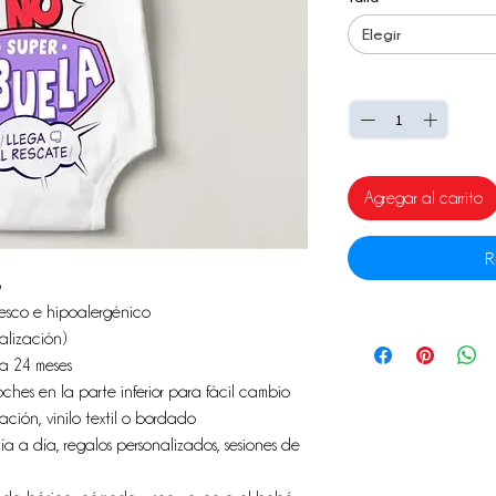
Elegir
Cantidad
*
Agregar al carrito
R
o
esco e hipoalergénico
alización)
a 24 meses
hes en la parte inferior para fácil cambio
ción, vinilo textil o bordado
a a día, regalos personalizados, sesiones de