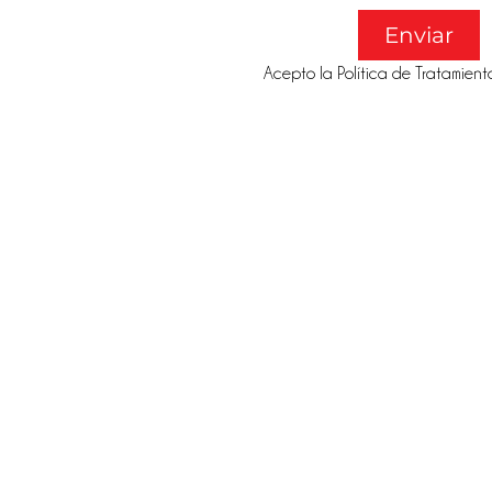
Enviar
Acepto la Política de Tratamient
@gmail.co
Califí
@gmail.co