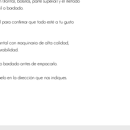
frontal, bolsillos, parte superior) y el método
til o bordado.
al para confirmar que todo esté a tu gusto
antal con maquinaria de alta calidad,
urabilidad.
n o bordado antes de empacarlo.
belo en la dirección que nos indiques.