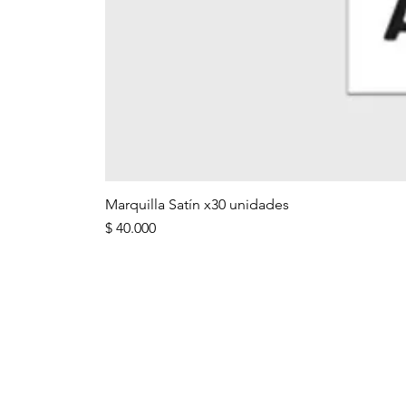
Marquilla Satín x30 unidades
Precio
$ 40.000
ENLACES IMPO
Preguntas