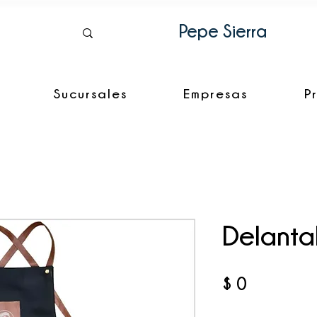
Pepe Sierra
Sucursales
Empresas
P
Delanta
Precio
$ 0
Cantidad
*