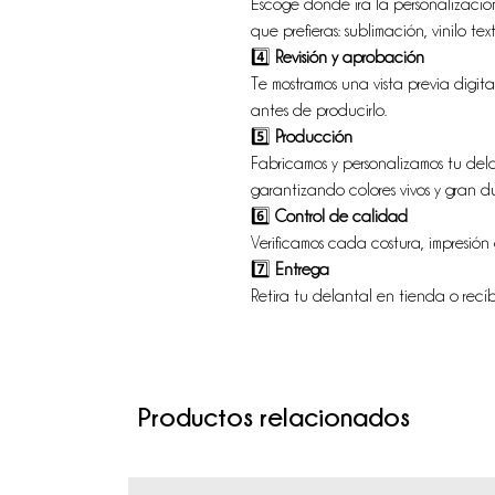
Escoge dónde irá la personalización (
que prefieras: sublimación, vinilo tex
4️⃣
Revisión y aprobación
Te mostramos una vista previa digit
antes de producirlo.
5️⃣
Producción
Fabricamos y personalizamos tu del
garantizando colores vivos y gran d
6️⃣
Control de calidad
Verificamos cada costura, impresió
7️⃣
Entrega
Retira tu delantal en tienda o recí
Productos relacionados