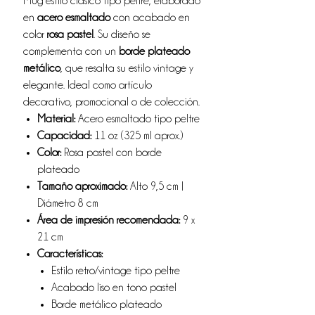
Mug estilo clásico tipo peltre, elaborado
en
acero esmaltado
con acabado en
color
rosa pastel
. Su diseño se
complementa con un
borde plateado
metálico
, que resalta su estilo vintage y
elegante. Ideal como artículo
decorativo, promocional o de colección.
Material:
Acero esmaltado tipo peltre
Capacidad:
11 oz (325 ml aprox.)
Color:
Rosa pastel con borde
plateado
Tamaño aproximado:
Alto 9,5 cm |
Diámetro 8 cm
Área de impresión recomendada:
9 x
21 cm
Características:
Estilo retro/vintage tipo peltre
Acabado liso en tono pastel
Borde metálico plateado