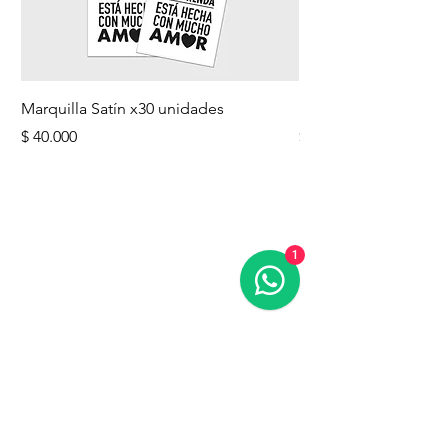
Marquilla Satín x30 unidades
Sombrillas - estampa
Precio
Precio
$ 40.000
$ 56.000
1