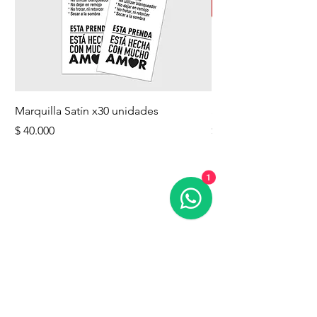
Marquilla Satín x30 unidades
Sombrillas - estampa
Precio
Precio
$ 40.000
$ 56.000
1