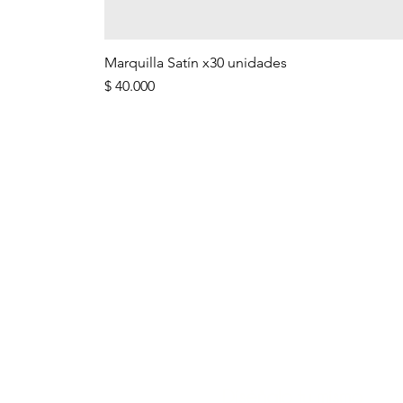
Marquilla Satín x30 unidades
Precio
$ 40.000
ENLACES IMPO
Preguntas
frecuentes
Clientes corporativos
AGO
Diséñalo tu mismo