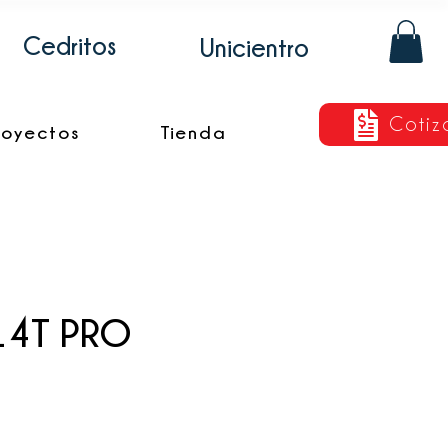
Cedritos
Unicientro
Cotiz
royectos
Tienda
14T PRO
cio