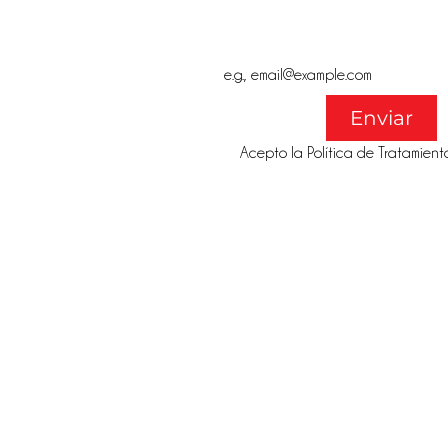
Email
*
Enviar
Acepto la Política de Tratamient
@gmail.co