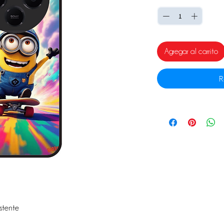
Agregar al carrito
R
istente