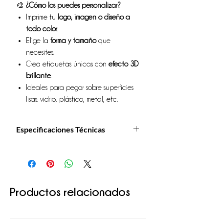
🎨
¿Cómo los puedes personalizar?
Imprime tu
logo, imagen o diseño a
todo color
.
Elige la
forma y tamaño
que
necesites.
Crea etiquetas únicas con
efecto 3D
brillante
.
Ideales para pegar sobre superficies
lisas: vidrio, plástico, metal, etc.
Especificaciones Técnicas
Material base:
Vinilo adhesivo (blanco,
transparente o metalizado)
Recubrimiento:
Resina poliuretánica
transparente de alta calidad (no amarillea)
Técnica de impresión:
Digital ecosolvente o
Productos relacionados
látex
Corte:
Recto o con forma (plotter de corte)
Espesor final:
Aprox. 1.5 mm (por la capa de