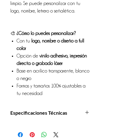
limpio. Se puede personalizar con tu
logo, nombre, letrero o señalética.
🎨
¿Cómo lo puedes personalizar?
Con tu
logo, nombre o diseño a full
color
Opción de
vinilo adhesivo, impresión
directa o grabado láser
Base en acrílico transparente, blanco
o negro
Formas y tamaños 100% ajustables a
tu necesidad
Especificaciones Técnicas
Material:
Acrílico de alta resistencia (3 mm a
10 mm de grosor)
Técnicas:
Impresión UV, vinilo adhesivo o