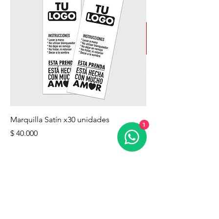
Marquilla Satín x30 unidades
Sombrillas - estampa
1
Precio
Precio
$ 40.000
$ 56.000