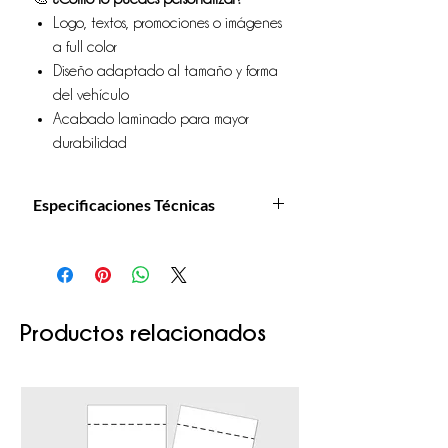
Logo, textos, promociones o imágenes
a full color
Diseño adaptado al tamaño y forma
del vehículo
Acabado laminado para mayor
durabilidad
Especificaciones Técnicas
Material:
Lámina magnética de alta
adherencia
Impresión:
Vinilo adhesivo a full color +
laminado protector
Tamaños comunes:
40x30 cm, 60x40 cm
Productos relacionados
(personalizable)
Uso:
Exterior (resistente al clima)
Aplicación:
Directamente sobre puertas o
laterales metálicos